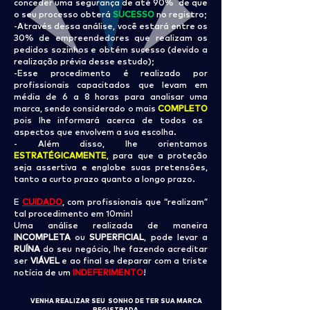
conceder uma segurança de até 90% de que
o seu processo obterá
SUCESSO
no registro;
-Através dessa análise, você estará entre os
30% de empreendedores que realizam os
pedidos sozinhos e obtém sucesso (devido a
realização prévia desse estudo);
-Esse procedimento é realizado por
profissionais capacitados que levam em
média de 6 a 8 horas para analisar uma
marca, sendo considerado o mais
COMPLETO
pois lhe informará acerca de todos os
aspectos que envolvem a sua escolha.
- Além disso, lhe orientamos
ESTRATÉGICAMENTE
, para que a proteção
seja assertiva e englobe suas pretensões,
tanto a curto prazo quanto a longo prazo.
E
CUIDADO
, com profissionais que “realizam”
tal procedimento em 10min!
Uma análise realizada de maneira
INCOMPLETA
ou
SUPERFICIAL
, pode levar a
RUÍNA
do seu negócio, lhe fazendo acreditar
ser
VIÁVEL
e ao final se deparar com a triste
notícia de um
INDEFERIMENTO
!
VENHA REALIZAR SEU SONHO DE TER SUA MARCA