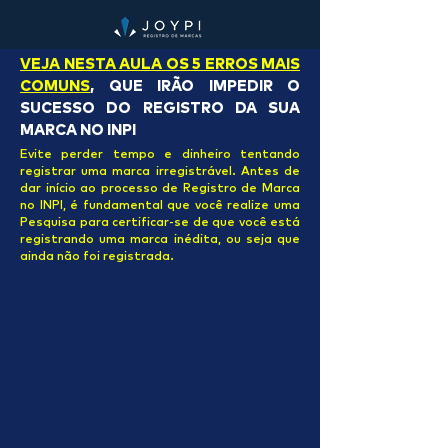
VEJA NESTA AULA OS 5 ERROS MAIS
COMUNS
, QUE IRÃO IMPEDIR O
SUCESSO DO REGISTRO DA SUA
MARCA NO INPI
Evite perder tempo e dinheiro tentando
registrar uma marca irregistrável. Antes de
dar início ao processo de Registro de Marca
no INPI, é fundamental que você realize uma
Pesquisa para certificar-se de que você está
registrando uma marca inédita, ou seja que
ainda não foi registrada.