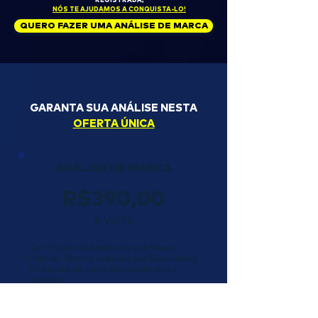
REGISTRADA,
NÓS TE AJUDAMOS A CONQUISTA-LO!
QUERO FAZER UMA ANÁLISE DE MARCA
GARANTA SUA ANÁLISE NESTA
OFERTA ÚNICA
ANÁLISE DE MARCA
R$390,00
Á VISTA
Certificado de Análise da sua Marca
Parecer Técnico assinado por Especialista
Diretrizes de como prosseguir com o
registro
QUERO CONTRATAR UMA ANÁLISE DE MARCA