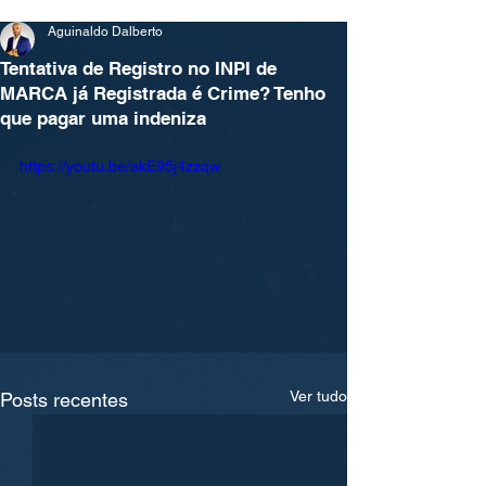
Aguinaldo Dalberto
Tentativa de Registro no INPI de
MARCA já Registrada é Crime? Tenho
que pagar uma indeniza
https://youtu.be/akE95j4zzqw
Ver tudo
Posts recentes