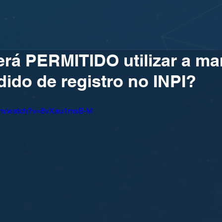
rá PERMITIDO utilizar a ma
ido de registro no INPI?
com/watch?v=8vXau1msB-M